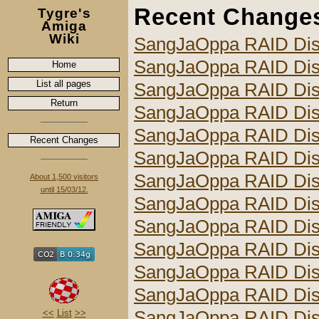
Recent Change
Tygre's
Amiga
Wiki
SangJaOppa RAID Di
SangJaOppa RAID Di
Home
List all pages
SangJaOppa RAID Di
Return
SangJaOppa RAID Di
SangJaOppa RAID Di
Recent Changes
SangJaOppa RAID Di
SangJaOppa RAID Di
About 1,500 visitors
until 15/03/12.
SangJaOppa RAID Di
SangJaOppa RAID Di
SangJaOppa RAID Di
SangJaOppa RAID Di
SangJaOppa RAID Di
SangJaOppa RAID Di
<<
List
>>