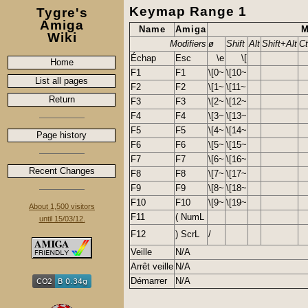
Keymap Range 1
Tygre's
Amiga
Name
Amiga
M
Wiki
Modifiers
ø
Shift
Alt
Shift+Alt
Ct
Échap
Esc
\e
\[
Home
F1
F1
\[0~
\[10~
List all pages
F2
F2
\[1~
\[11~
Return
F3
F3
\[2~
\[12~
F4
F4
\[3~
\[13~
F5
F5
\[4~
\[14~
Page history
F6
F6
\[5~
\[15~
F7
F7
\[6~
\[16~
Recent Changes
F8
F8
\[7~
\[17~
F9
F9
\[8~
\[18~
F10
F10
\[9~
\[19~
About 1,500 visitors
F11
( NumL
until 15/03/12.
F12
) ScrL
/
Veille
N/A
Arrêt veille
N/A
Démarrer
N/A