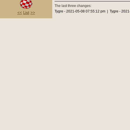
The last three changes:
Tygre - 2021-05-08 07:55:12 pm | Tygre - 202
<<
List
>>