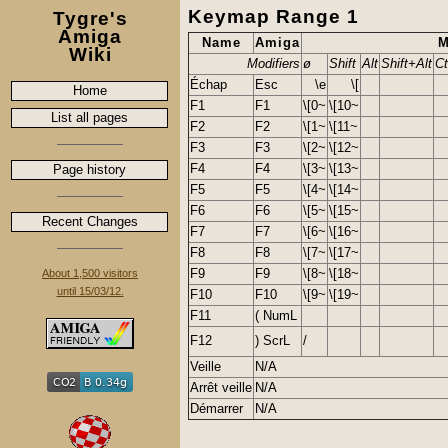
Keymap Range 1
Tygre's
Amiga
Name
Amiga
M
Wiki
Modifiers
ø
Shift
Alt
Shift+Alt
Ct
Échap
Esc
\e
\[
Home
F1
F1
\[0~
\[10~
List all pages
F2
F2
\[1~
\[11~
F3
F3
\[2~
\[12~
F4
F4
\[3~
\[13~
Page history
F5
F5
\[4~
\[14~
F6
F6
\[5~
\[15~
Recent Changes
F7
F7
\[6~
\[16~
F8
F8
\[7~
\[17~
F9
F9
\[8~
\[18~
About 1,500 visitors
until 15/03/12.
F10
F10
\[9~
\[19~
F11
( NumL
F12
) ScrL
/
Veille
N/A
Arrêt veille
N/A
Démarrer
N/A