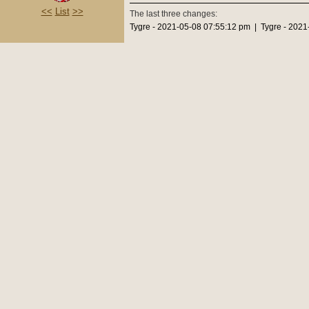
<<
List
>>
The last three changes:
Tygre - 2021-05-08 07:55:12 pm | Tygre - 202